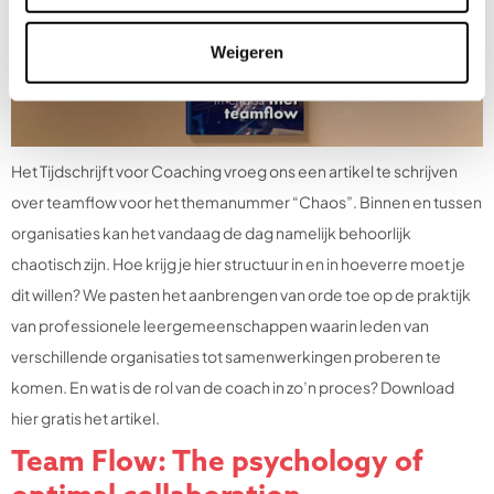
Weigeren
Het Tijdschrijft voor Coaching vroeg ons een artikel te schrijven
over teamflow voor het themanummer “Chaos”. Binnen en tussen
organisaties kan het vandaag de dag namelijk behoorlijk
chaotisch zijn. Hoe krijg je hier structuur in en in hoeverre moet je
dit willen? We pasten het aanbrengen van orde toe op de praktijk
van professionele leergemeenschappen waarin leden van
verschillende organisaties tot samenwerkingen proberen te
komen. En wat is de rol van de coach in zo’n proces? Download
hier gratis het artikel.
Team Flow: The psychology of