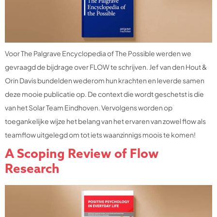
Voor The Palgrave Encyclopedia of The Possible werden we
gevraagd de bijdrage over FLOW te schrijven. Jef van den Hout &
Orin Davis bundelden wederom hun krachten en leverde samen
deze mooie publicatie op. De context die wordt geschetst is die
van het Solar Team Eindhoven. Vervolgens worden op
toegankelijke wijze het belang van het ervaren van zowel flow als
teamflow uitgelegd om tot iets waanzinnigs moois te komen!
A Scoping Review of Flow
Research