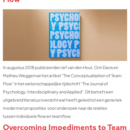
Flow
In augustus 2018 publiceerden Jef van den Hout, Orin Davis en
Mathieu Weggeman het artikel “The Conceptualization of Team
Flow” in het wetenschappelijke tijdschrift “The Journal of
Psychology: Interdisciplinairy and Applied”. Dit betreft een
uitgebreid literatuuroverzicht wat heeft geleid tot een generiek
model met proposities voor onderzoek naar de relaties
tussen individuele flow en teamflow.
Overcoming Impediments to Team