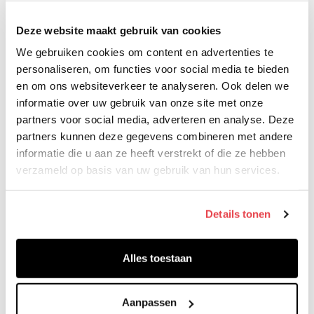
Deze website maakt gebruik van cookies
We gebruiken cookies om content en advertenties te
personaliseren, om functies voor social media te bieden
en om ons websiteverkeer te analyseren. Ook delen we
Dit onderzoek, gebaseerd op uitgebreide interviews met
informatie over uw gebruik van onze site met onze
teamleden, leiders en experts, analyseert de praktische
partners voor social media, adverteren en analyse. Deze
toepassing van het Teamflow Model. De resultaten bevestigen
partners kunnen deze gegevens combineren met andere
bestaande inzichten in teamdynamiek en teamflow. Tevens
informatie die u aan ze heeft verstrekt of die ze hebben
verzameld op basis van uw gebruik van hun services.
benadrukken ze dat collectieve ambitie, professionele
autonomie en open communicatie actief en zorgvuldig moeten
worden gestimuleerd om teamflow te bevorderen.
Details tonen
Orde scheppen in chaos met
teamflow
Alles toestaan
Aanpassen