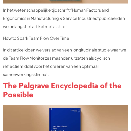
In het wetenschappelijke tijdschrift “Human Factors and
Ergonomics in Manufacturing & Service Industries”publiceerden
we onlangs het artikel met als titel:
How to Spark Team Flow Over Time
In dit artikel doen we verslag van een longitudinale studie waar we
de Team Flow Monitor zes maanden uitzetten als cyclisch
reflectiemiddel voor het creëren van een optimaal
samenwerkingsklimaat.
The Palgrave Encyclopedia of the
Possible