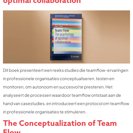
optimal collaboration
Dit boek presenteert een reeks studies die teamflow-ervaringen
in professionele organisaties conceptualiseren, testen en
monitoren, om autonoom en succesvol te presteren. Het
analyseert de processen waardoor teamflow ontstaat aan de
hand van casestudies, en introduceert een protocol om teamflow
in professionele organisaties te stimuleren.
The Conceptualization of Team