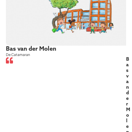
Bas van der Molen
De Catamaran
B
a
s
v
a
n
d
e
r
M
o
l
e