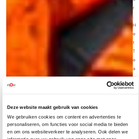
r
.
H
e
t
T
e
a
m
f
l
o
Deze website maakt gebruik van cookies
w
We gebruiken cookies om content en advertenties te
m
personaliseren, om functies voor social media te bieden
o
en om ons websiteverkeer te analyseren. Ook delen we
d