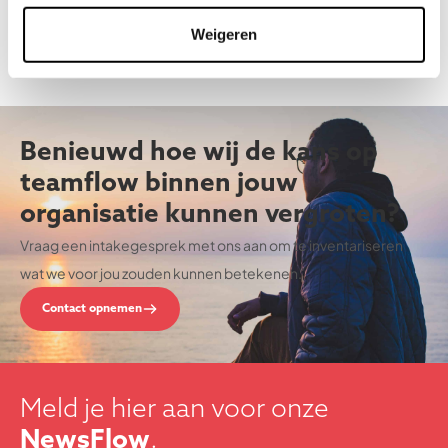
inzichten in teamdynamiek en teamflow. Tevens benadrukken ze dat
Weigeren
collectieve ambitie, professionele autonomie en open
Lees meer
communicatie actief en zorgvuldig moeten worden gestimuleerd
om teamflow te bevorderen.
Benieuwd hoe wij de kans op
teamflow binnen jouw
organisatie kunnen vergroten?
Vraag een intakegesprek met ons aan om te inventariseren
wat we voor jou zouden kunnen betekenen.
Contact opnemen
Meld je hier aan voor onze
NewsFlow
.