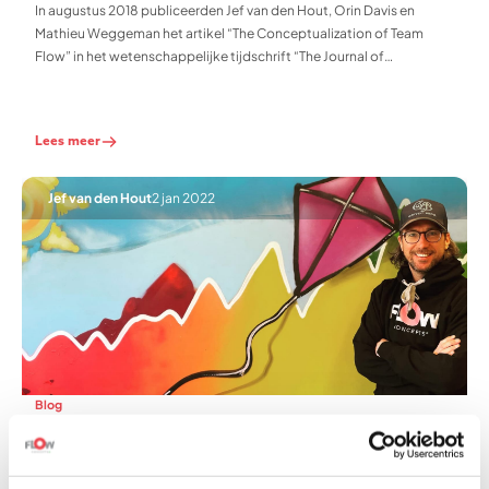
In augustus 2018 publiceerden Jef van den Hout, Orin Davis en
Mathieu Weggeman het artikel “The Conceptualization of Team
Flow” in het wetenschappelijke tijdschrift “The Journal of
Psychology: Interdisciplinairy and Applied”. Dit betreft een
uitgebreid literatuuroverzicht wat heeft geleid tot een generiek
model met proposities voor onderzoek naar de relaties
Lees meer
tussen individuele flow en teamflow.
Jef van den Hout
2 jan 2022
Blog
Hoe je met de Graffiti Flow Jam de
collectieve ambitie van je team tot leven
maakt!