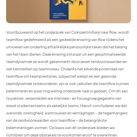
Voortbouwend op het onderzoek van Csikszentmihalyi naar flow, wordt
teamflow gedefinieerd als een gedeelde ervaring van flow tijdens het
uitvoeren van onderling afhankelijke persoonlijke taken die het belang
van het team dienen. Deze ervaring ontstaat uit een geoptimaliseerde
teamdynamiek en wordt gekenmerkt door zeven randvoorwaarden en
vier kenmerken op teamniveau. Ondanks het erkende potentieel van
teamflow om teamprestaties, subjectief welzijn en een gezonde
teamdynamiek te bevorderen, zijn er ook valkuilen die teamflow kunnen
belemmeren en waar nog weinig onderzoek naar is gedaan. Om dit aan
te pakken, verzamelden we interview- en focusgroepgegevens van
zowel studententeams als zakelijke teams. Hieruit concluderen we dat
wanorde, onenigheid, wantrouwen en vertragingen – de tegenhangers
van de randvoorwaarden voor teamflow – de belangrijkste
belemmeringen vormen. Op basis van dit onderzoek bieden we
richtlijnen om deze obstakels te voorkomen en/of te overwinnen.