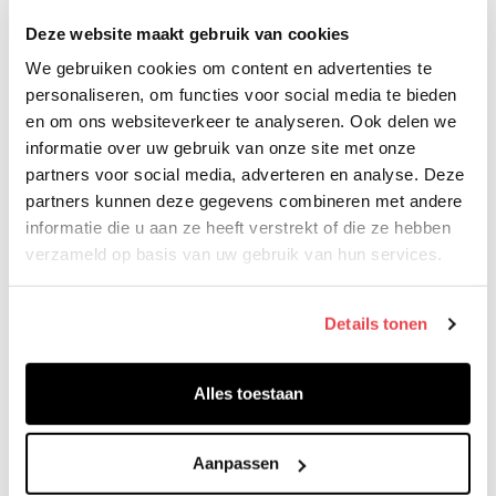
Dit is de unieke kans om de collectieve ambitie van het team op
Deze website maakt gebruik van cookies
inspirerende wijze te delen. Het kunstwerk aan de muur houdt zo de
We gebruiken cookies om content en advertenties te
collectieve ambitie levend en zorgt er waarschijnlijk ook voor dat
deze wordt behaald! En dan is het tijd voor een nieuw kunstwerk!
personaliseren, om functies voor social media te bieden
Lees meer
en om ons websiteverkeer te analyseren. Ook delen we
informatie over uw gebruik van onze site met onze
Jef van den Hout
5 feb 2022
partners voor social media, adverteren en analyse. Deze
partners kunnen deze gegevens combineren met andere
informatie die u aan ze heeft verstrekt of die ze hebben
verzameld op basis van uw gebruik van hun services.
Details tonen
Wetenschappelijke publicatie
Alles toestaan
Promoting the Emergence of Team Flow
in Organizations
Dit onderzoek, gebaseerd op uitgebreide interviews met
Aanpassen
teamleden, leiders en experts, analyseert de praktische toepassing
van het Teamflow Model. De resultaten bevestigen bestaande