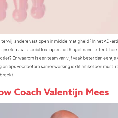
rwijl andere vastlopen in middelmatigheid? In het AD-art
ijnselen zoals social loafing en het Ringelmann-effect: ho
ief? En waarom is een team van vijf vaak beter dan eentje v
org en tips voor betere samenwerking is dit artikel een must-
breekt.
w Coach Valentijn Mees