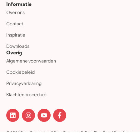
Informatie
Over ons
Contact
Inspiratie
Downloads
Overig
Algemene voorwaarden
Cookiebeleid
Privacyverklaring
Klachtenprocedure
© 2026 Flow Concepts, all
Flow Concepts®, TeamFlow® and Dr. Jef van
rights reserved.
den Hout Team Flow Academy® are