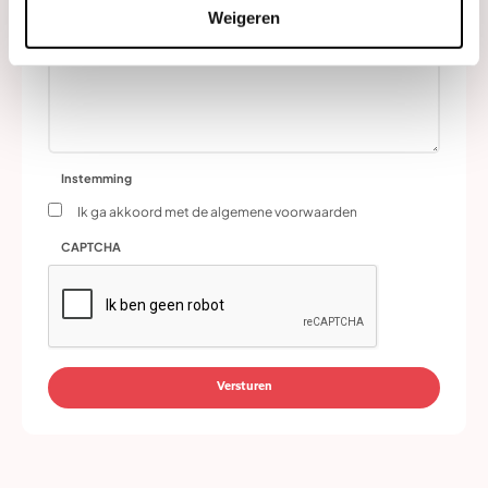
mailadres
Weigeren
(Vereist)
Vraag
Instemming
Ik ga akkoord met de algemene voorwaarden
CAPTCHA