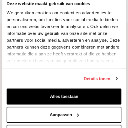
De Uitvindfabriek / Kennis inZ / Xtra-Advice
Deze website maakt gebruik van cookies
We gebruiken cookies om content en advertenties te
personaliseren, om functies voor social media te bieden
en om ons websiteverkeer te analyseren. Ook delen we
informatie over uw gebruik van onze site met onze
Meer informatie?
partners voor social media, adverteren en analyse. Deze
Vraag meer informatie aan
partners kunnen deze gegevens combineren met andere
over onze workshops
informatie die u aan ze heeft verstrekt of die ze hebben
verzameld op basis van uw gebruik van hun services.
en/of tools!
Details tonen
Naam
(Vereist)
Alles toestaan
Telefoon
Geen
Aanpassen
titel
E-