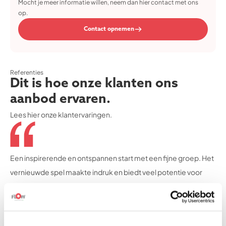
Mocht je meer informatie willen, neem dan hier contact met ons
op.
Contact opnemen
Referenties
Dit is hoe onze klanten ons
aanbod ervaren.
Lees hier onze klantervaringen.
Een inspirerende en ontspannen start met een fijne groep. Het
vernieuwde spel maakte indruk en biedt veel potentie voor
betere samenwerking. Ik heb veel zin om het
teamflowgedachtegoed me de komende tijd eigen te maken.
Luc Swaab