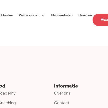
 klanten
Wat we doen
Klantverhalen
Over ons
Aca
od
Informatie
 Academy
Over ons
Coaching
Contact