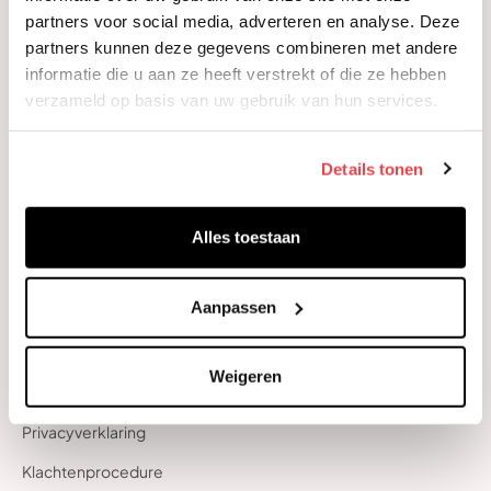
Team Flow Academy
partners voor social media, adverteren en analyse. Deze
partners kunnen deze gegevens combineren met andere
Team Flow Coaching
informatie die u aan ze heeft verstrekt of die ze hebben
Team Flow Boosters
verzameld op basis van uw gebruik van hun services.
Team Flow Research
Informatie
Details tonen
Over ons
Contact
Alles toestaan
Inspiratie
Downloads
Aanpassen
Overig
Algemene voorwaarden
Weigeren
Cookiebeleid
Privacyverklaring
Klachtenprocedure