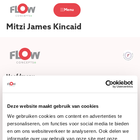
Menu
Mitzi James Kincaid
Hoofdmenu
Over teamflow
Onze klanten
Deze website maakt gebruik van cookies
Wat we doen
We gebruiken cookies om content en advertenties te
Klantverhalen
personaliseren, om functies voor social media te bieden
Referenties
en om ons websiteverkeer te analyseren. Ook delen we
Ons aanbod
informatie over uw gebruik van onze site met onze