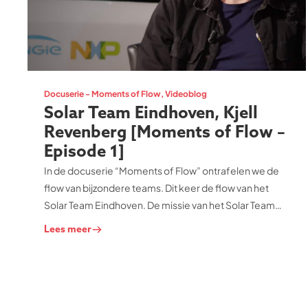
Docuserie - Moments of Flow
,
Videoblog
Solar Team Eindhoven, Kjell
Revenberg [Moments of Flow –
Episode 1]
In de docuserie “Moments of Flow” ontrafelen we de
flow van bijzondere teams. Dit keer de flow van het
Solar Team Eindhoven. De missie van het Solar Team
Eindhoven is het leveren van een bijdrage aan de
Lees meer
duurzame mobiliteit. Hiervoor is in 2013 het eerste
team opgericht. Dit team bouwde de eerste
zonneauto genaamd Stella en werd daarmee
wereldkampioen in de World Solar Challenge in
Australië.