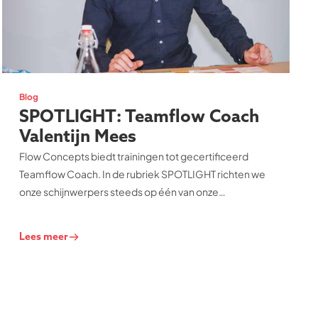
Blog
SPOTLIGHT: Teamflow Coach
Valentijn Mees
Flow Concepts biedt trainingen tot gecertificeerd
Teamflow Coach. In de rubriek SPOTLIGHT richten we
onze schijnwerpers steeds op één van onze
aangesloten Teamflow Coaches. In deze blog doen we
dat op Valentijn Mees. Een coach die de voorwaarden
Lees meer
voor flow en teamflow ook in het eigen leven met veel
bezieling en voldoening toepast!