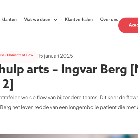
 klanten
Wat we doen
Klantverhalen
Over ons
Aca
15 januari 2025
rie - Moments of Flow
ulp arts – Ingvar Berg 
 2]
trafelen we de flow van bijzondere teams. Dit keer de flow 
r Berg het leven redde van een longembolie patient die m