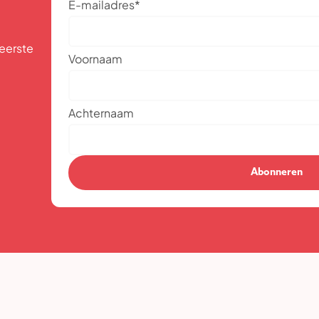
E-mailadres
*
 eerste
Voornaam
Achternaam
Abonneren