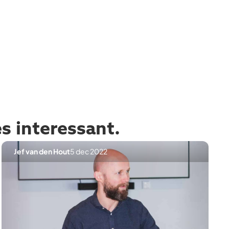
es interessant.
Jef van den Hout
5 dec 2022