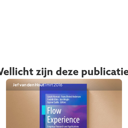
llicht zijn deze publicati
Jef van den Hout
1 mrt 2016