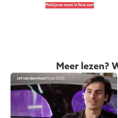
Meld jouw team in flow aan!
Meer lezen? We
Jef van den Hout
15 jan 2025