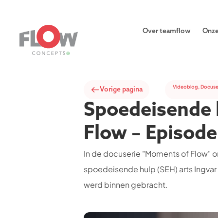
Over teamflow
Onze
Videoblog
,
Docuse
Vorige pagina
Spoedeisende h
Flow – Episode
In de docuserie "Moments of Flow" on
spoedeisende hulp (SEH) arts Ingva
werd binnen gebracht.