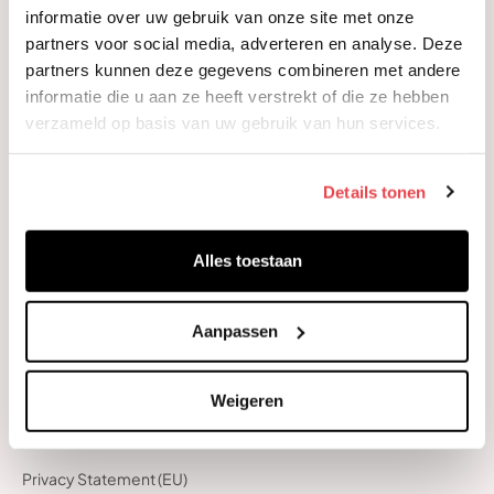
References
informatie over uw gebruik van onze site met onze
Programs & Services
partners voor social media, adverteren en analyse. Deze
Team Flow Academy
partners kunnen deze gegevens combineren met andere
informatie die u aan ze heeft verstrekt of die ze hebben
Team Flow Coaching
verzameld op basis van uw gebruik van hun services.
Team Flow Boosters
Team Flow Research
Details tonen
Information
About Us
Alles toestaan
Contact
Blog
Aanpassen
Downloads
Other
General Terms & Conditions
Weigeren
Cookie Policy (EU)
Privacy Statement (EU)