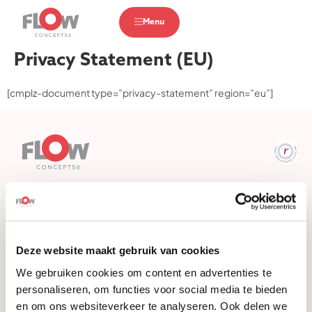
Menu
Privacy Statement (EU)
[cmplz-document type=”privacy-statement” region=”eu”]
Main menu
About team flow
Our clients
Deze website maakt gebruik van cookies
What we do!
We gebruiken cookies om content en advertenties te
personaliseren, om functies voor social media te bieden
Customer Stories
en om ons websiteverkeer te analyseren. Ook delen we