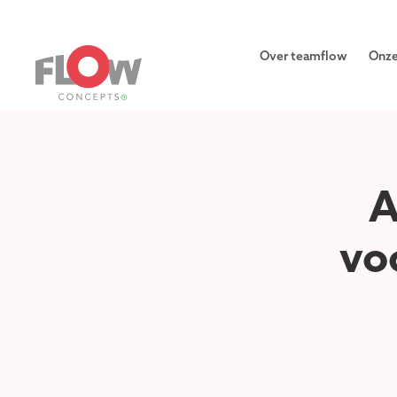
Over teamflow
Onze
A
vo