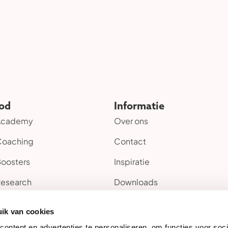
od
Informatie
 Academy
Over ons
Coaching
Contact
Boosters
Inspiratie
Research
Downloads
ik van cookies
ontent en advertenties te personaliseren, om functies voor soci