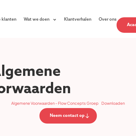
 klanten
Wat we doen
Klantverhalen
Over ons
Aca
lgemene
orwaarden
Algemene Voorwaarden – Flow Concepts Groep
Downloaden
Neem contact op